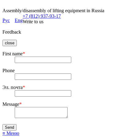
Assembly/disassembly of lifting equipment in Russia
+7 (812) 937-93-17
Рус
Eng
Write to us
Feedback
close
First name
*
Phone
Эл. почта
*
Message
*
≡ Меню