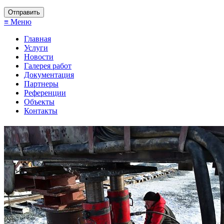
≡ Меню
Главная
Услуги
Новости
Галерея работ
Документация
Партнеры
Референции
Объекты
Контакты