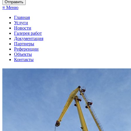
≡ Меню
Главная
Услуги
Новости
Галерея работ
Документация
Партнеры
Референции
Объекты
Контакты