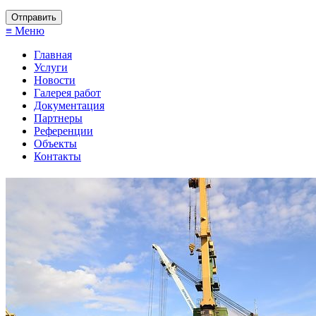
≡ Меню
Главная
Услуги
Новости
Галерея работ
Документация
Партнеры
Референции
Объекты
Контакты