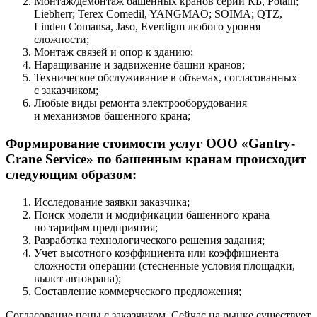
Монтаж/демонтаж башенных кранов серий КБ, Potain;
Liebherr; Terex Comedil, YANGMAO; SOIMA; QTZ,
Linden Comansa, Jaso, Everdigm любого уровня
сложности;
Монтаж связей и опор к зданию;
Наращивание и задвижение башни кранов;
Техническое обслуживание в объемах, согласованных
с заказчиком;
Любые виды ремонта электрооборудования
и механизмов башенного крана;
Формирование стоимости услуг ООО «Gantry-
Crane Service» по башенным кранам происходит
следующим образом:
Исследование заявки заказчика;
Поиск модели и модификации башенного крана
по тарифам предприятия;
Разработка технологического решения задания;
Учет высотного коэффициента или коэффициента
сложности операции (стесненные условия площадки,
вылет автокрана);
Составление коммерческого предложения;
Согласование цены с заказчиком. Сейчас на рынке существует